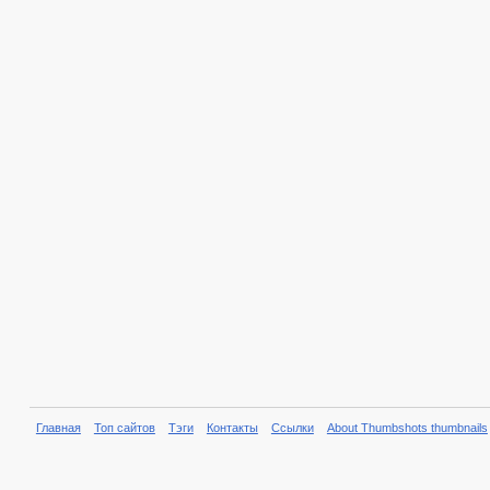
Главная
Топ сайтов
Тэги
Контакты
Ссылки
About Thumbshots thumbnails