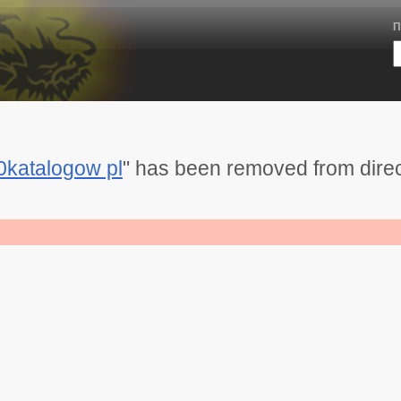
П
0katalogow pl
" has been removed from dire