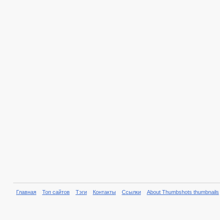
Главная
Топ сайтов
Тэги
Контакты
Ссылки
About Thumbshots thumbnails