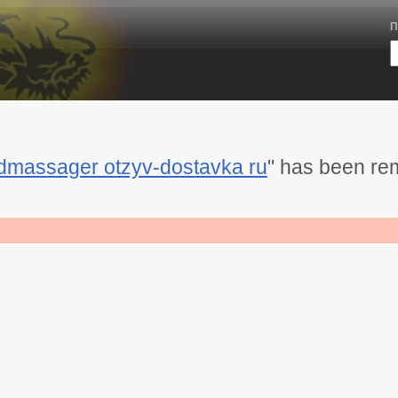
П
dmassager otzyv-dostavka ru
" has been re