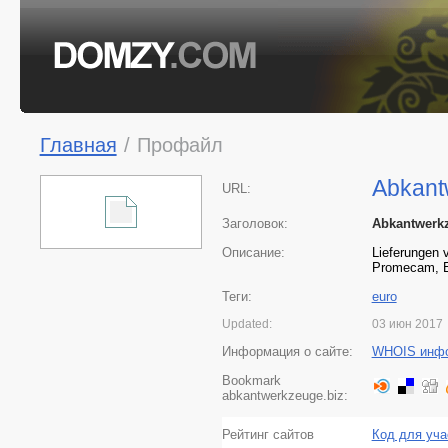
Главная
/
Профайл
Abkant
URL:
Заголовок:
Abkantwerkz
Описание:
Lieferungen 
Promecam, E
Теги:
euro
Updated:
03 июн 2017
Информация о сайте:
WHOIS инф
Bookmark
abkantwerkzeuge.biz:
Рейтинг сайтов
Код для уча