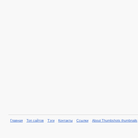
Главная
Топ сайтов
Тэги
Контакты
Ссылки
About Thumbshots thumbnails