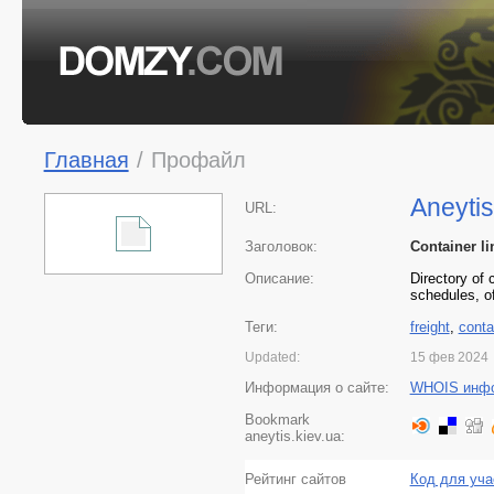
Главная
/
Профайл
Aneytis
URL:
Заголовок:
Container li
Описание:
Directory of 
schedules, o
Теги:
freight
,
conta
Updated:
15 фев 2024
Информация о сайте:
WHOIS инф
Bookmark
aneytis.kiev.ua:
Рейтинг сайтов
Код для уча