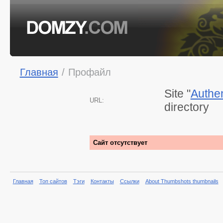
Главная
/
Профайл
Site "
Authen
URL:
directory
Сайт отсутствует
Главная
Топ сайтов
Тэги
Контакты
Ссылки
About Thumbshots thumbnails