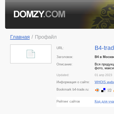
Главная
/
Профайл
B4-trad
URL:
Заголовок:
B4 в Москв
Описание:
Вся продукц
фото, макси
Updated:
01 апр 2023
Информация о сайте:
WHOIS инф
Bookmark b4-trade.ru:
Рейтинг сайтов
Код для уча