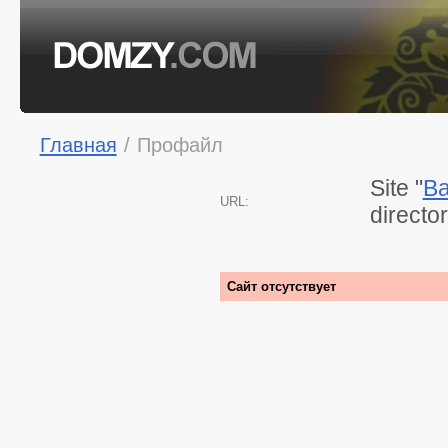
Главная
/
Профайл
Site "
Ba
URL:
directo
Сайт отсутствует