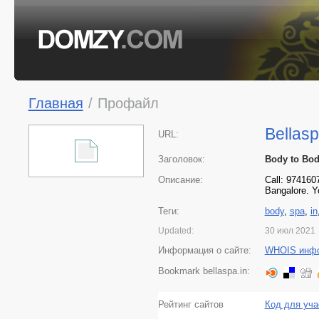
Главная
/
Профайл
Bellasp
URL:
Заголовок:
Body to Body
Описание:
Call: 974160
Bangalore. Yo
Теги:
body
,
spa
,
in
Updated:
30 июл 2021
Информация о сайте:
WHOIS инф
Bookmark bellaspa.in:
Рейтинг сайтов
Код для уча