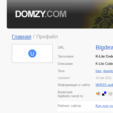
Главная
/
Профайл
Bigdea
URL:
Заголовок:
K-Lite Cod
Описание:
K-Lite Cod
Теги:
free
,
downl
Updated:
10 авг 2011
Информация о сайте:
WHOIS ин
Bookmark
bigdeals.narod.ru:
Рейтинг сайтов
Код для уч