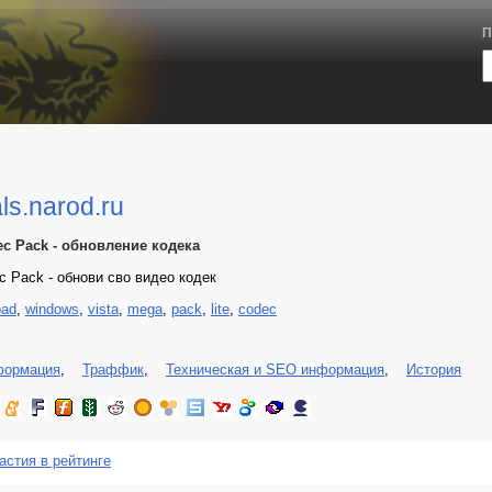
П
ls.narod.ru
ec Pack - обновление кодека
ec Pack - обнови сво видео кодек
oad
,
windows
,
vista
,
mega
,
pack
,
lite
,
codec
формация
,
Траффик
,
Техническая и SEO информация
,
История
астия в рейтинге