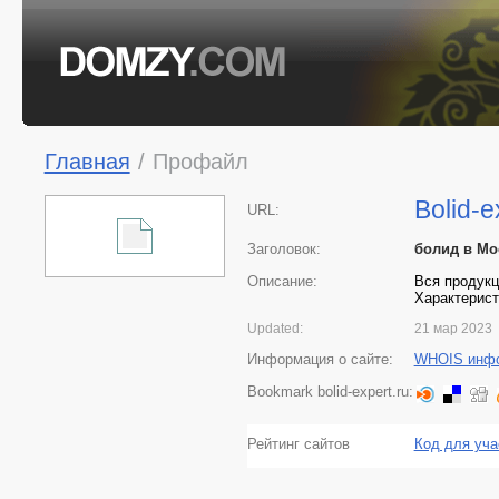
Главная
/
Профайл
Bolid-e
URL:
Заголовок:
болид в Мо
Описание:
Вся продукц
Характерист
Updated:
21 мар 2023
Информация о сайте:
WHOIS инф
Bookmark bolid-expert.ru:
Рейтинг сайтов
Код для уча