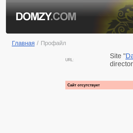
Главная
/
Профайл
Site "
Da
URL:
directo
Сайт отсутствует