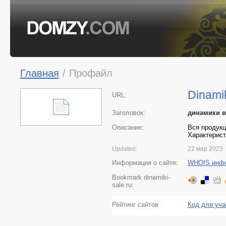
Главная
/
Профайл
Dinamik
URL:
Заголовок:
динамики в
Описание:
Вся продукц
Характерист
Updated:
22 мар 2023
Информация о сайте:
WHOIS инф
Bookmark dinamiki-
sale.ru:
Рейтинг сайтов
Код для уча