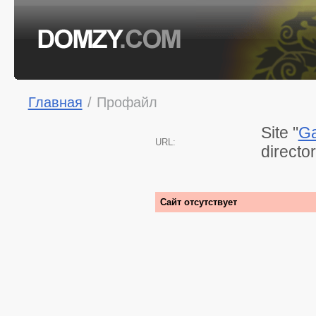
Главная
/
Профайл
Site "
Ga
URL:
directo
Сайт отсутствует