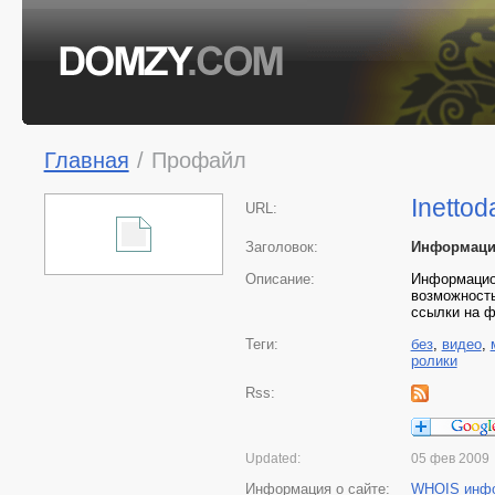
Главная
/
Профайл
Inettod
URL:
Заголовок:
Информацио
Описание:
Информацион
возможность
ссылки на 
Теги:
без
,
видео
,
ролики
Rss:
Updated:
05 фев 2009
Информация о сайте:
WHOIS инф