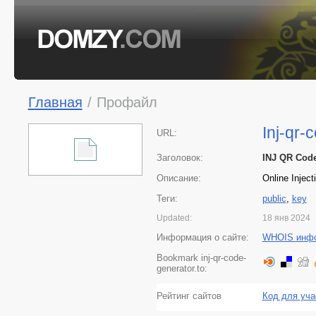
Главная
/
Профайл
Inj-qr-
URL:
Заголовок:
INJ QR Code
Описание:
Online Injec
Теги:
public
,
key
Updated:
18 янв 2024
Информация о сайте:
WHOIS инф
Bookmark inj-qr-code-
generator.to:
Рейтинг сайтов
Код для уча