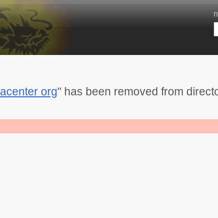
П
ttacenter org
" has been removed from direct