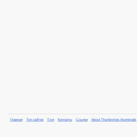
Главная
Топ сайтов
Тэги
Контакты
Ссылки
About Thumbshots thumbnails