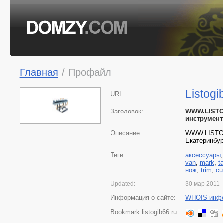
Главная
/
Профайл
Listogi
URL:
Заголовок:
WWW.LISTOG
инструмент
Описание:
WWW.LISTOGI
Екатеринбур
Теги:
аксессуары
van
,
mark
,
t
нож
,
trim
,
cu
Updated:
30 мар 2011
Информация о сайте:
WHOIS инф
Bookmark listogib66.ru: