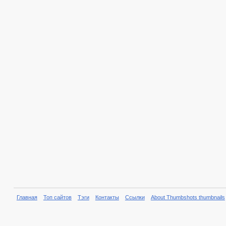
Главная
Топ сайтов
Тэги
Контакты
Ссылки
About Thumbshots thumbnails