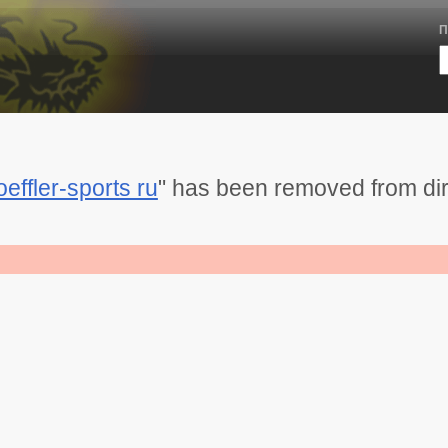
П
oeffler-sports ru
" has been removed from di