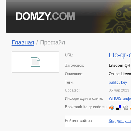
Главная
/
Профайл
Ltc-qr-
URL:
Заголовок:
Litecoin QR
Описание:
Online Litec
Теги:
public
,
key
Updated:
05 мар 2023
Информация о сайте:
WHOIS инф
Bookmark ltc-qr-code.su:
Рейтинг сайтов
Код для уча