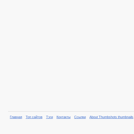
Главная
Топ сайтов
Тэги
Контакты
Ссылки
About Thumbshots thumbnails