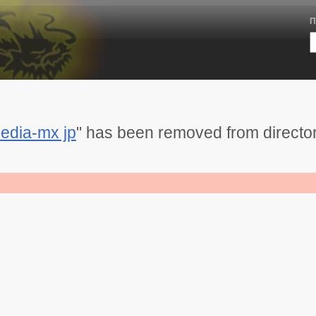
П
edia-mx jp
" has been removed from directo