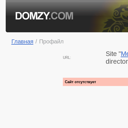
Главная
/
Профайл
Site "
Me
URL:
directo
Сайт отсутствует