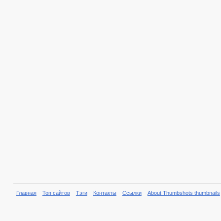
Главная
Топ сайтов
Тэги
Контакты
Ссылки
About Thumbshots thumbnails