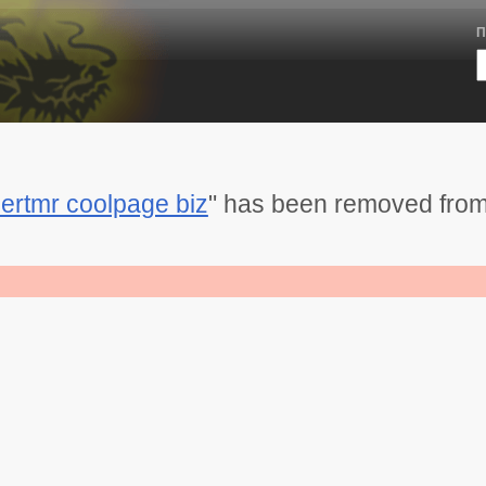
П
ertmr coolpage biz
" has been removed from