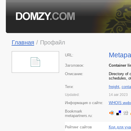
Главная
/
Профайл
Metapa
URL:
Заголовок:
Container li
Описание:
Directory of 
schedules, o
Теги:
freight
,
conta
Updated:
14 авг 2023
Информация о сайте:
WHOIS инф
Bookmark
metapartners.ru:
Рейтинг сайтов
Код для уча