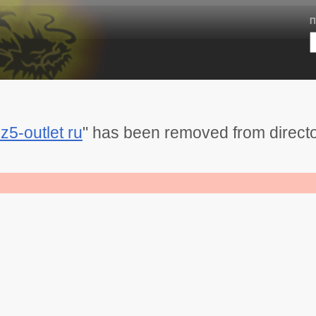
П
z5-outlet ru
" has been removed from direct