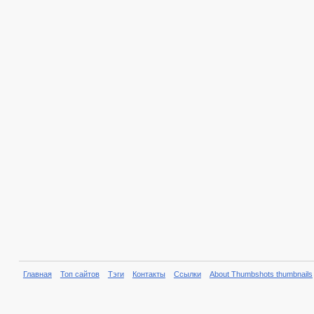
Главная
Топ сайтов
Тэги
Контакты
Ссылки
About Thumbshots thumbnails