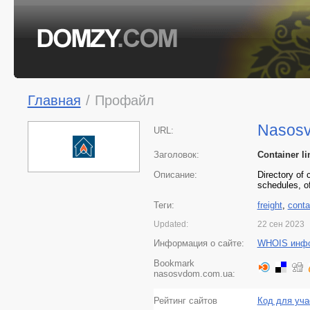
Главная
/
Профайл
Nasos
URL:
Заголовок:
Container li
Описание:
Directory of 
schedules, o
Теги:
freight
,
conta
Updated:
22 сен 2023
Информация о сайте:
WHOIS инф
Bookmark
nasosvdom.com.ua:
Рейтинг сайтов
Код для уча