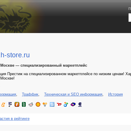
П
zh-store.ru
 Москве — специализированный маркетплейс
ция Престиж на специализированном маркетплейсе по низким ценам! Ха
 Москве!
3
формация
,
Траффик
,
Техническая и SEO информация
,
История
астия в рейтинге