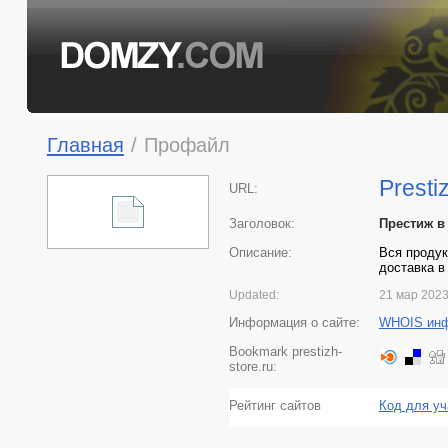
Главная
/
Профайл
Presti
URL:
Заголовок:
Престиж в
Описание:
Вся продук
доставка в
Updated:
21 мар 202
Информация о сайте:
WHOIS ин
Bookmark prestizh-
store.ru:
Рейтинг сайтов
Код для уч