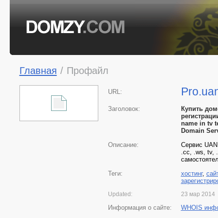
Главная
/
Профайл
Pro.ua
URL:
Заголовок:
Купить доме
регистрации
name in tv 
Domain Ser
Описание:
Сервис UANIC
.cc, .ws, tv
самостоятел
Теги:
хостинг
,
сай
зарегистрир
Updated:
23 мар 2014
Информация о сайте:
WHOIS инф