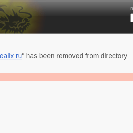
П
ealix ru
" has been removed from directory