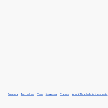
Главная
Топ сайтов
Тэги
Контакты
Ссылки
About Thumbshots thumbnails