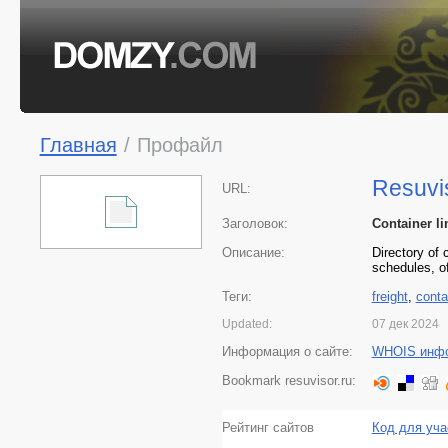
Главная
/
Профайл
Resuvi
URL:
Заголовок:
Container li
Описание:
Directory of 
schedules, o
Теги:
freight
,
conta
Updated:
07 дек 2024
Информация о сайте:
WHOIS инф
Bookmark resuvisor.ru:
Рейтинг сайтов
Код для уча