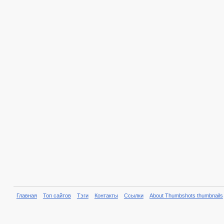
Главная
Топ сайтов
Тэги
Контакты
Ссылки
About Thumbshots thumbnails