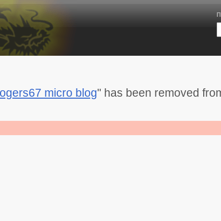
П
ogers67 micro blog
" has been removed from