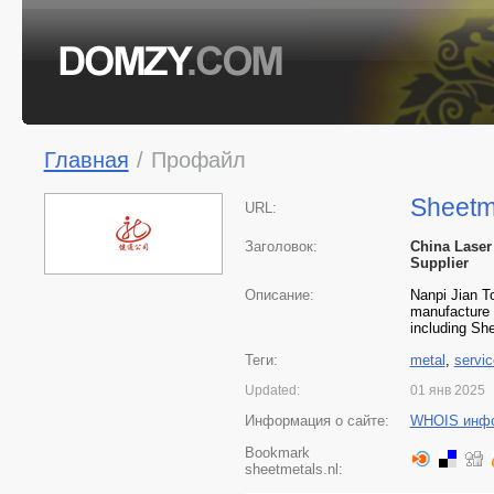
Главная
/
Профайл
Sheetme
URL:
Заголовок:
China Laser
Supplier
Описание:
Nanpi Jian T
manufacture 
including She
Теги:
metal
,
servic
Updated:
01 янв 2025
Информация о сайте:
WHOIS инф
Bookmark
sheetmetals.nl: