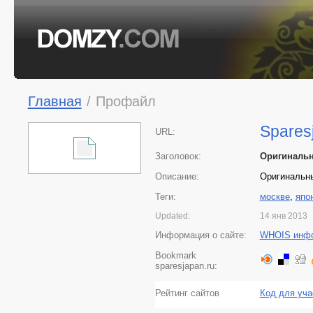
Главная
/
Профайл
Spares
URL:
Заголовок:
Оригинальн
Описание:
Оригинальны
Теги:
москве
,
япо
Updated:
14 янв 2013
Информация о сайте:
WHOIS инф
Bookmark
sparesjapan.ru:
Рейтинг сайтов
Код для уча