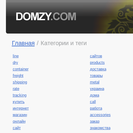
Главная
/
Категории и теги
line
сайтов
dry
products
container
доставка
freight
товары
shipping
metal
rate
украина
tracking
дома
купить
call
интернет
работа
магазин
accessories
онлайн
заказ
сайт
знакомства