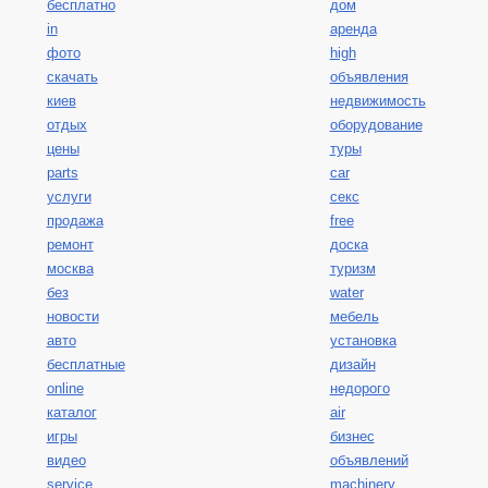
бесплатно
дом
in
аренда
фото
high
скачать
объявления
киев
недвижимость
отдых
оборудование
цены
туры
parts
car
услуги
секс
продажа
free
ремонт
доска
москва
туризм
без
water
новости
мебель
авто
установка
бесплатные
дизайн
online
недорого
каталог
air
игры
бизнес
видео
объявлений
service
machinery