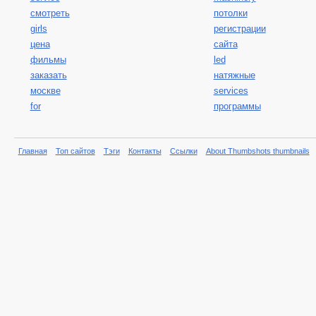
смотреть
потолки
girls
регистрации
цена
сайта
фильмы
led
заказать
натяжные
москве
services
for
программы
Главная
Топ сайтов
Тэги
Контакты
Ссылки
About Thumbshots thumbnails