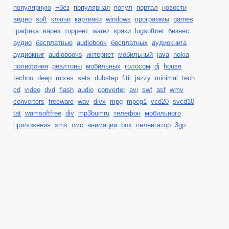
популярную
+без
популярная
попул
портал
новости
видео
soft
ключи
картинки
windows
программы
games
графика
варез
торрент
warez
кряки
lugsoftnet
бизнес
аудио
бесплатные
audiobook
бесплатных
аудиокнига
аудиокниг
audiobooks
интернет
мобильный
java
nokia
полифония
реалтоны
мобильных
голосом
dj
house
techno
deep
mixes
sets
dubstep
fitil
jazzy
minimal
tech
cd
video
dvd
flash
audio
converter
avi
swf
asf
wmv
converters
freeware
wav
divx
mpg
mpeg1
vcd20
svcd10
tat
wamsoftfree
div
mp3bumru
телефон
мобильного
приложения
sms
смс
анимации
box
пеленгатор
3gp