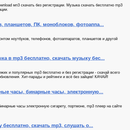
wnload мп3 скачать без регистрации. Музыка скачать бесплатно mp3
ации.
, планшетов, ПК, моноблоков, фотоаппа...
онтом ноутбуков, телефонов, фотоаппаратов, планшетов и другой
а в mp3 бесплатно, скачать музыку бес...
их и популярных mp3 бесплатно и без регистрации - скачай всего
бновления. Хит-парады и рейтинги и всё без зайцев! КАЧАЙ!
ные часы, бинарные часы, электронную...
бинарные часы электронную сигарету, портмоне, mp3 плеер на сайте
у бесплатно, скачать mp3, слушать о...