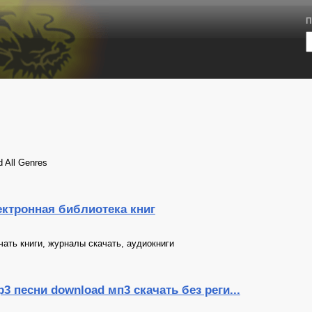
П
 All Genres
ектронная библиотека книг
ачать книги, журналы скачать, аудиокниги
 песни download мп3 скачать без реги...