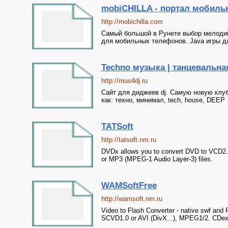
mobiCHILLA - портал мобиль
http://mobichilla.com
Самый большой в Рунете выбор мелодий,
для мобильных телефонов. Java игры д
Techno музыка | танцевальная
http://mus4dj.ru
Сайт для диджеев dj. Самую новую клу
как: техно, минимал, tech, house, DEEP
TATSoft
http://tatsoft.nm.ru
DVDx allows you to convert DVD to VCD2.
or MP3 (MPEG-1 Audio Layer-3) files.
WAMSoftFree
http://wamsoft.nm.ru
Video to Flash Converter - native swf and
SCVD1.0 or AVI (DivX...), MPEG1/2. CDex