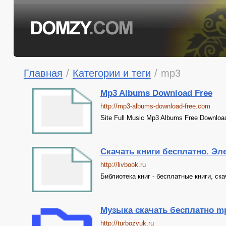
Главная
/
Категории и теги
/
mp3
Mp3 Albums Download Free
http://mp3-albums-download-free.com
Site Full Music Mp3 Albums Free Download
Скачать книги бесплатно. Эл
http://livbook.ru
Библиотека книг - бесплатные книги, ск
Музыка скачать бесплатно mp3
http://turbozvuk.ru