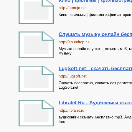
Кино | фильмы | фильмограф
http://storoja.net
Кино | фильмы | фильмографии актеров
Слушать музыку онлайн беспл
http://soundtop.ru
Музыка онлайн слушать, скачать мп3, м
музыку
LugSoft.net - скачать беспла
http://lugsoft.net
Скачать бесплатно, скачать без регистр
LugSoft.net
Libralet.Ru - Аудиокниги ска
http://libralet.ru
аудиокниги скачать бесплатно mp3. Ауди
free