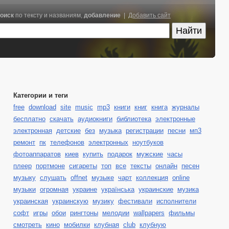
оиск
по тексту и названиям,
добавление
|
Добавить сайт
Категории и теги
free
download
site
music
mp3
книги
книг
книга
журналы
бесплатно
скачать
аудиокниги
библиотека
электронные
электронная
детские
без
музыка
регистрации
песни
мп3
ремонт
пк
телефонов
электронных
ноутбуков
фотоаппаратов
киев
купить
подарок
мужские
часы
плеер
портмоне
сигареты
топ
все
тексты
онлайн
песен
музыку
слушать
offnet
музыке
чарт
коллекция
online
музыки
огромная
украине
українська
украинские
музика
украинская
украинскую
музику
фестивали
исполнители
софт
игры
обои
рингтоны
мелодии
wallpapers
фильмы
смотреть
кино
мобилки
клубная
club
клубную