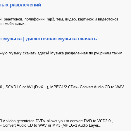
ных развлечений
 реалтонов, полифонии, mp3, тем, видео, картинок и видеотонов
ля мобильных.
 музыка | дискотечная музыка скачать...
бную музыку скачать здесь! Музыка разделенная по рубрикам таким
0 , SCVD1.0 or AVI (DivX...), MPEG1/2.CDex- Convert Audio CD to WAV
 FLV video gerentator. DVDx allows you to convert DVD to VCD2.0 ,
- Convert Audio CD to WAV or MP3 (MPEG-1 Audio Layer...