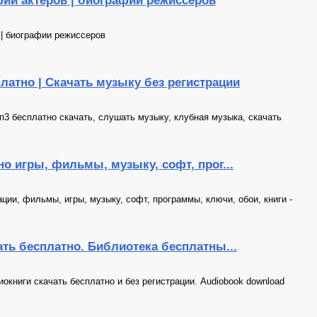
ии актеров | биографии режиссеров
 | биографии режиссеров
атно | Скачать музыку без регистрации
п3 бесплатно скачать, слушать музыку, клубная музыка, скачать
тно игры, фильмы, музыку, софт, прог...
ации, фильмы, игры, музыку, софт, программы, ключи, обои, книги -
чать бесплатно. Библиотека бесплатны...
окниги скачать бесплатно и без регистрации. Audiobook download