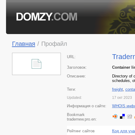
Главная
/
Профайл
Trader
URL:
Заголовок:
Container li
Описание:
Directory of 
schedules, o
Теги:
freight
,
conta
Updated:
17 окт 2023
Информация о сайте:
WHOIS инф
Bookmark
tradernew.pro.en:
Рейтинг сайтов
Код для уча