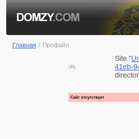
Главная
/
Профайл
Site "
Un
41eb-9
URL:
directo
Сайт отсутствует