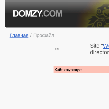
Главная
/
Профайл
Site "
Wo
URL:
directo
Сайт отсутствует