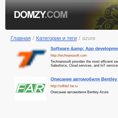
Главная
/
Категории и теги
/
azure
Software &amp; App development
http://technanosoft.com
Technanosoft provides the most efficient se
Salesforce, Cloud services, and IoT services
Описание автомобиля Bentley
http://sdfdsf.far.ru
Описание автомобиля Bentley Azure