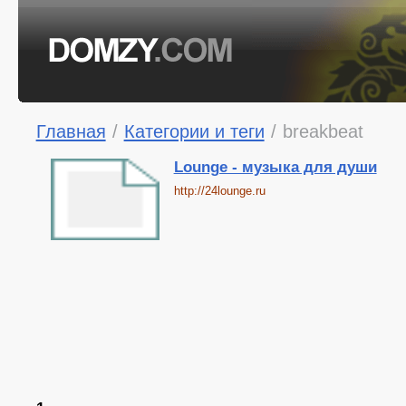
Главная
/
Категории и теги
/
breakbeat
Lounge - музыка для души
http://24lounge.ru