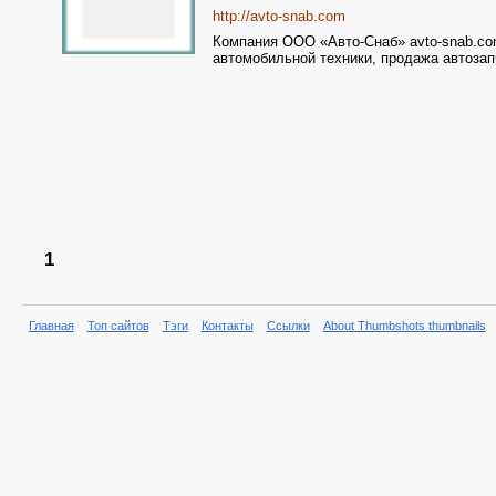
http://avto-snab.com
Компания ООО «Авто-Снаб» avto-snab.com
автомобильной техники, продажа автозап
1
Главная
Топ сайтов
Тэги
Контакты
Ссылки
About Thumbshots thumbnails