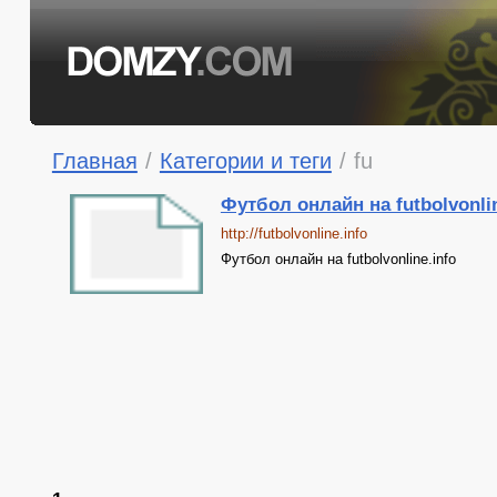
Главная
/
Категории и теги
/
fu
Футбол онлайн на futbolvonlin
http://futbolvonline.info
Футбол онлайн на futbolvonline.info