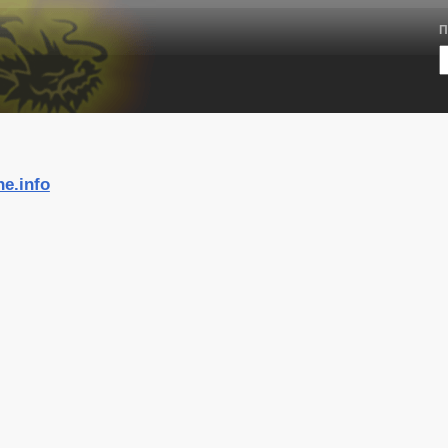
П
e.info