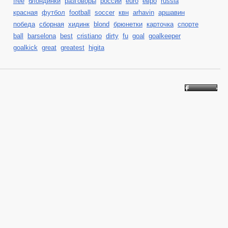
free
блондинки
разговоры
россии
euro
евро
russia
красная
футбол
football
soccer
квн
arhavin
аршавин
победа
сборная
хидинк
blond
брюнетки
карточка
спорте
ball
barselona
best
cristiano
dirty
fu
goal
goalkeeper
goalkick
great
greatest
higita