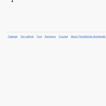
1
Главная
Топ сайтов
Тэги
Контакты
Ссылки
About Thumbshots thumbnails