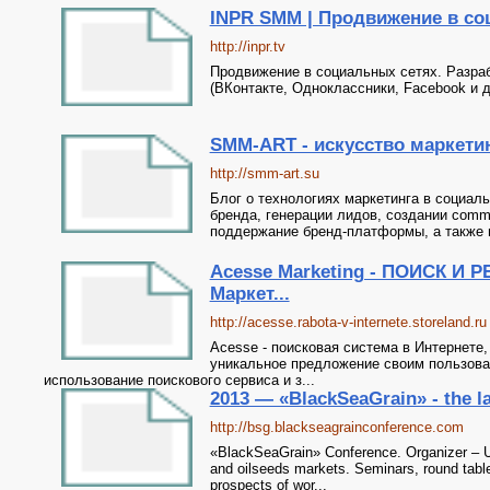
INPR SMM | Продвижение в со
http://inpr.tv
Продвижение в социальных сетях. Разра
(ВКонтакте, Одноклассники, Facebook и д
SMM-ART - искусство маркети
http://smm-art.su
Блог о технологиях маркетинга в социал
бренда, генерации лидов, создании commu
поддержание бренд-платформы, а также н
Acesse Marketing - ПОИСК И 
Маркет...
http://acesse.rabota-v-internete.storeland.ru
Acesse - поисковая система в Интернете,
уникальное предложение своим пользова
использование поискового сервиса и з...
2013 — «BlackSeaGrain» - the la
http://bsg.blackseagrainconference.com
«BlackSeaGrain» Conference. Organizer – Uk
and oilseeds markets. Seminars, round tabl
prospects of wor...