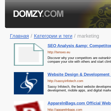
Главная
/
Категории и теги
/
marketing
SEO Analysis &amp; Competitor
http://tenseo.eu
Discover why your competitors are outrankin
compare your site with others and start clim
Website Design & Development 
http://sassyinfotech.com
Sassy Infotech, the best website developme
development, mobile apps, and digital marke
ApparelnBags.com Official Web
http://apparelnbags.com