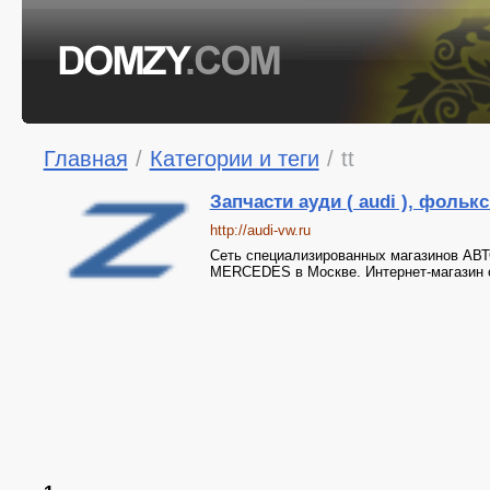
Главная
/
Категории и теги
/
tt
Запчасти ауди ( audi ), фольксв
http://audi-vw.ru
Сеть специализированных магазинов 
MERCEDES в Москве. Интернет-магазин c