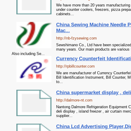
We have more than 20 years manufacturing 
under counter coolers, freezers, pizza prepa
cabinets...
China Sewing Machine Needle P
Mac...
http://nb-fzysewing.com
Sewshimano Co., Ltd have been specialized
many years. Our main products are various
Also including Se...
Currency Counterfeit Identificati
http://rpbillcounter.com
We are manufacturer of Currency Counterfeit 
Bill Identification Instrument, Bill Counter
to...
China supermarket display , deli d
http://dalmore-nt.com
Nantong Dalmore Refrigeration Equipment Co
deli display , island freezer , air curtain me
supplier...
China Lcd Advertising Player,Di