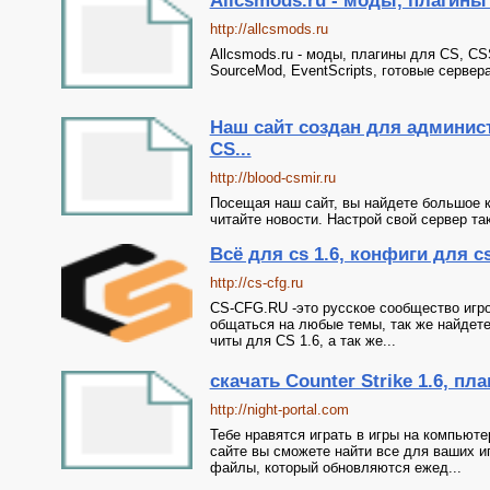
Allcsmods.ru - моды, плагины д
http://allcsmods.ru
Allcsmods.ru - моды, плагины для CS, CS
SourceMod, EventScripts, готовые сервер
Наш сайт создан для админис
CS...
http://blood-csmir.ru
Посещая наш сайт, вы найдете большое к
читайте новости. Настрой свой сервер так
Всё для cs 1.6, конфиги для cs
http://cs-cfg.ru
CS-CFG.RU -это русское сообщество игро
общаться на любые темы, так же найдете
читы для CS 1.6, а так же...
скачать Counter Strike 1.6, пла
http://night-portal.com
Тебе нравятся играть в игры на компьюте
сайте вы сможете найти все для ваших и
файлы, который обновляются ежед...