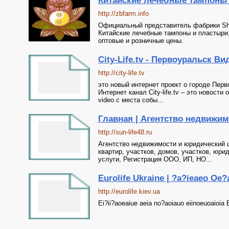
Китайские лечебные тампоны Bea
http://zbfarm.info
Официальный представитель фабрики Sha
Китайские лечебные тампоны и пластыри,
оптовые и розничные цены.
City-Life.tv - Первоуральск Ви
http://city-life.tv
это новый интернет проект о городе Перв
Интернет канал City-life.tv – это новости
video с места собы...
Главная | Агентство недвижимо
http://sun-life48.ru
Агентство недвижимости и юридический це
квартир, участков, домов, участков, юр
услуги, Регистрация ООО, ИП, НО...
Eurolife Ukraine | ?a?ieaeo Oe?
http://eurolife.kiev.ua
Ei?ii?aoeaiue aeia no?aoiauo eiinoeuoaioia 