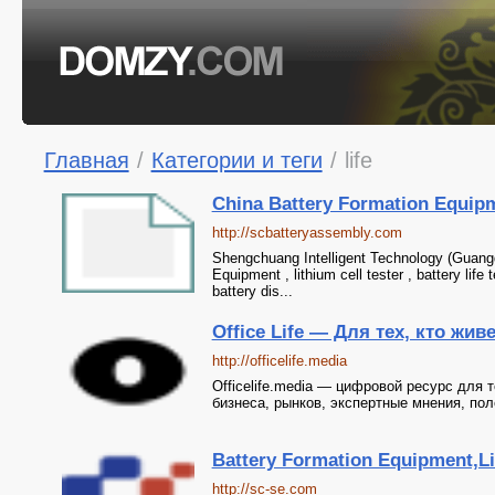
Главная
/
Категории и теги
/
life
China Battery Formation Equipment
http://scbatteryassembly.com
Shengchuang Intelligent Technology (Guangd
Equipment , lithium cell tester , battery lif
battery dis...
Office Life — Для тех, кто жив
http://officelife.media
Officelife.media — цифровой ресурс для 
бизнеса, рынков, экспертные мнения, по
Battery Formation Equipment,Lith
http://sc-se.com