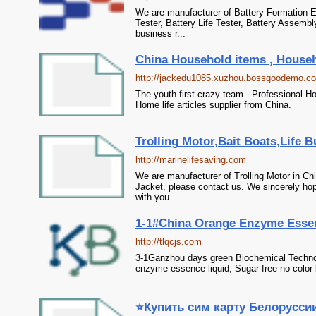
We are manufacturer of Battery Formation Eq
Tester, Battery Life Tester, Battery Assembl
business r...
China Household items , Househo
http://jackedu1085.xuzhou.bossgoodemo.c
The youth first crazy team - Professional H
Home life articles supplier from China.
Trolling Motor,Bait Boats,Life B
http://marinelifesaving.com
We are manufacturer of Trolling Motor in Chi
Jacket, please contact us. We sincerely hop
with you.
1-1#China Orange Enzyme Essenc
http://tlqcjs.com
3-1Ganzhou days green Biochemical Technolo
enzyme essence liquid, Sugar-free no color li
⭐️Купить сим карту Белоруссии